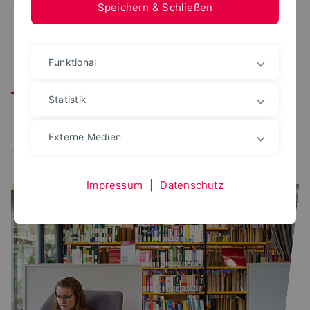
Speichern & Schließen
Alle
Benutzerportal
CampusManagement
Funktional
Studienplaner
Prüfungsportal
Statistik
Verwaltungsplattformen
Lernplattform
Bewerbungsportal
Externe Medien
Impressum
|
Datenschutz