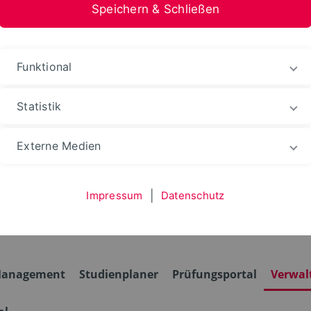
Speichern & Schließen
nformation Medien
Funktional
Statistik
hten
WebPortale
Externe Medien
Impressum
|
Datenschutz
anagement
Studienplaner
Prüfungsportal
Verwal