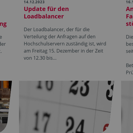
14.12.2023
16.
Update für den
A
Loadbalancer
Fa
ung
st
Der Loadbalancer, der für die
Verteilung der Anfragen auf den
e
Di
Hochschulservern zuständig ist, wird
der
be
am Freitag 15. Dezember in der Zeit
.
sei
von 12.30 bis…
d
Bet
Prü