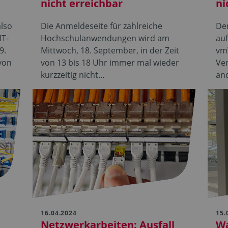
nicht erreichbar
ni
lso
Die Anmeldeseite für zahlreiche
Der
IT-
Hochschulanwendungen wird am
au
9.
Mittwoch, 18. September, in der Zeit
vmW
von
von 13 bis 18 Uhr immer mal wieder
Ver
kurzzeitig nicht…
an
16.04.2024
15.
Netzwerkarbeiten: Ausfall
W