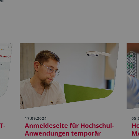
al
17.09.2024
05.
T-
Anmeldeseite für Hochschul-
Ho
Anwendungen temporär
M