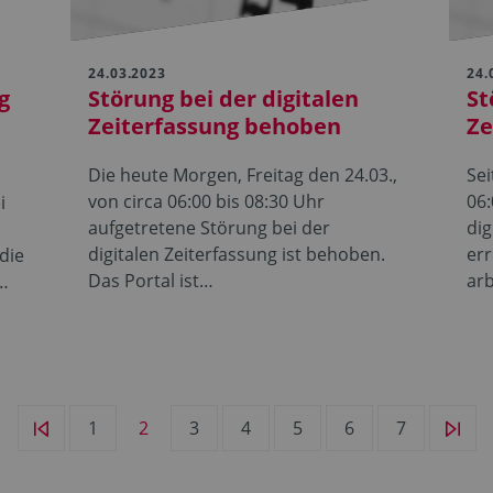
24.03.2023
24.
g
Störung bei der digitalen
St
Zeiterfassung behoben
Ze
Die heute Morgen, Freitag den 24.03.,
Sei
von circa 06:00 bis 08:30 Uhr
06:
i
aufgetretene Störung bei der
dig
digitalen Zeiterfassung ist behoben.
err
die
Das Portal ist…
arb
e…
1
2
3
4
5
6
7