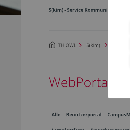
S(kim) - Service Kommunikation I
TH OWL
S(kim)
Nachric
WebPortale
Alle
Benutzerportal
CampusM