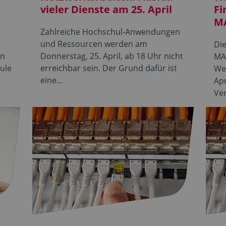
vieler Dienste am 25. April
Fi
M
Zahlreiche Hochschul-Anwendungen
t
und Ressourcen werden am
Di
en
Donnerstag, 25. April, ab 18 Uhr nicht
MA
ule
erreichbar sein. Der Grund dafür ist
We
eine…
Apr
Ve