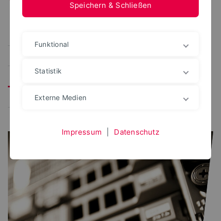
Speichern & Schließen
Alle
Benutzerportal
CampusManagement
Funktional
Studienplaner
Prüfungsportal
Statistik
Verwaltungsplattformen
Lernplattform
Bewerbungsportal
Externe Medien
Impressum
|
Datenschutz