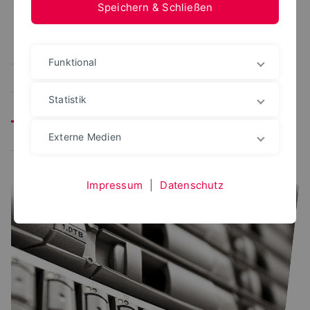
Speichern & Schließen
Alle
Benutzerportal
CampusManagement
Funktional
Studienplaner
Prüfungsportal
Statistik
Verwaltungsplattformen
Lernplattform
Bewerbungsportal
Externe Medien
Impressum
|
Datenschutz