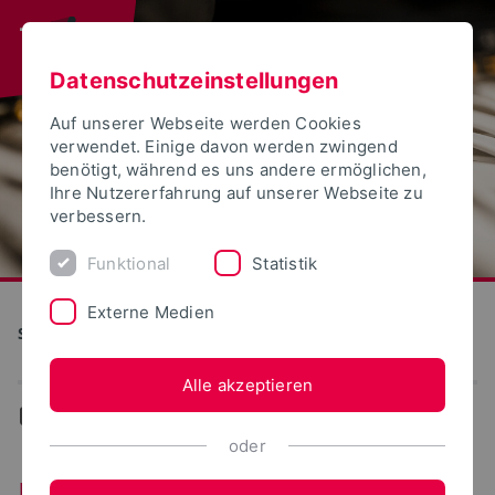
Datenschutzeinstellungen
Auf unserer Webseite werden Cookies
verwendet. Einige davon werden zwingend
benötigt, während es uns andere ermöglichen,
Ihre Nutzererfahrung auf unserer Webseite zu
verbessern.
Funktional
Statistik
Externe Medien
S(kim) - Service Kommunikation Information Medien
Alle akzeptieren
...
Medien
oder
Bestands­veränderung