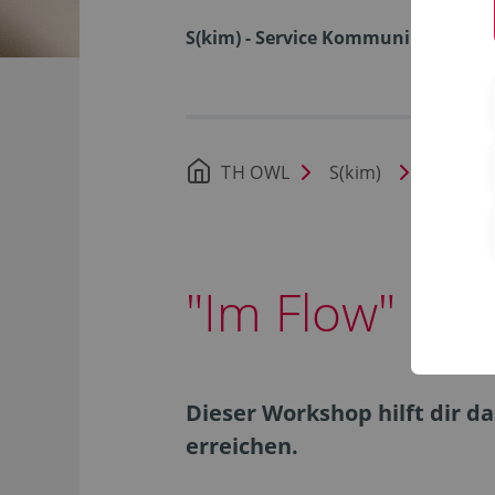
S(kim) - Service Kommunikation I
TH OWL
S(kim)
Dienste
"Im Flow" - ­
Dieser Workshop hilft dir d
erreichen.