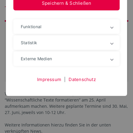
Speichern & Schließen
Texte formatieren in MS Word
Funktional
Auf einen Blick
Datum:
25. Apr 2025
Statistik
Beginn:
10 Uhr
Ende:
12 Uhr
Externe Medien
Ort:
Lemgo, Detmold oder online
iCal-Termin eintragen
Impressum
|
Datenschutz
Wir möchten Sie auf den Workshop zum Thema
“Wissenschaftliche Texte formatieren” am 25. April
aufmerksam machen. Weitere geplante Termine sind 30. Mai,
27. Juni, jeweils von 10-12 Uhr.
Weitere Informationen hierzu finden Sie in der unten
verknüpften News.