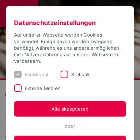
Datenschutzeinstellungen
Auf unserer Webseite werden Cookies
verwendet. Einige davon werden zwingend
benötigt, während es uns andere ermöglichen,
Ihre Nutzererfahrung auf unserer Webseite zu
verbessern.
Funktional
Statistik
Externe Medien
S(kim) - Service Kommunikation Information Medien
Alle akzeptieren
...
Veranstaltungen
oder
Veranstaltung - Wissenschaftliche