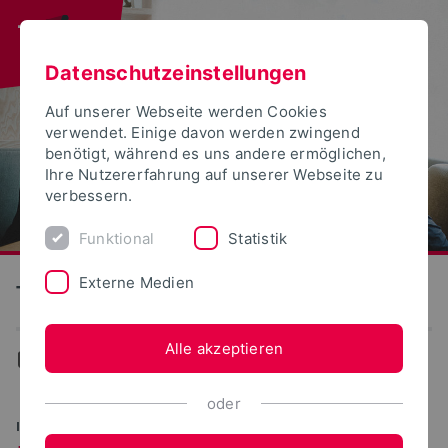
Datenschutzeinstellungen
Auf unserer Webseite werden Cookies
verwendet. Einige davon werden zwingend
benötigt, während es uns andere ermöglichen,
Ihre Nutzererfahrung auf unserer Webseite zu
verbessern.
Funktional
Statistik
Externe Medien
Technische Hochschule Ostwestfalen-Lippe
Alle akzeptieren
...
Studiengänge
oder
IHR WEG AN DIE TH OWL