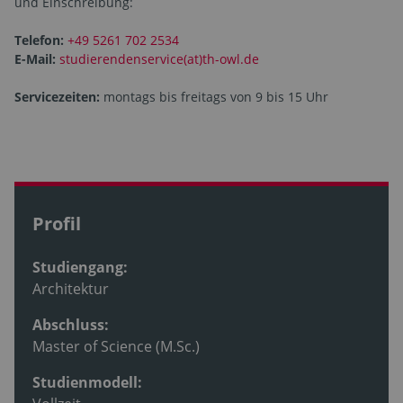
und Einschreibung:
Telefon:
+49 5261 702 2534
E-Mail:
studierendenservice(at)th-owl.de
Servicezeiten:
montags bis freitags von 9 bis 15 Uhr
Profil
Studiengang:
Architektur
Abschluss:
Master of Science (M.Sc.)
Studienmodell: