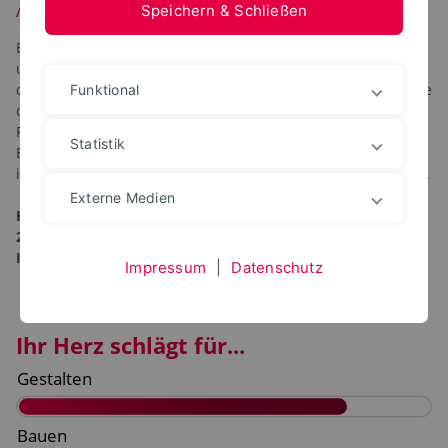
Architektur
Speichern & Schließen
Energieeffizientes, ressourcensparendes Entwerfen, Planen
und Bauen: in unserem Masterstudiengang vertiefen Sie
dazu Ihre Kenntnisse. Lernen und erproben Sie insbesondere
Funktional
digitale Methoden zu Analyse, Entwurf, Planung und
Fertigung. Ob etwa im Städtebau oder beim Bauen im
Statistik
Bestand: Entwickeln Sie auf dieser Basis zukunftsfähige,
innovative Lösungen für die Herausforderungen unserer Zeit.
Externe Medien
Hinweis: Dieser Studiengang wurde zum Wintersemester
2024/25 umbenannt und lief zuvor unter dem Titel "Master
Integrated Architectural Design".
Impressum
|
Datenschutz
Ihr Herz schlägt für...