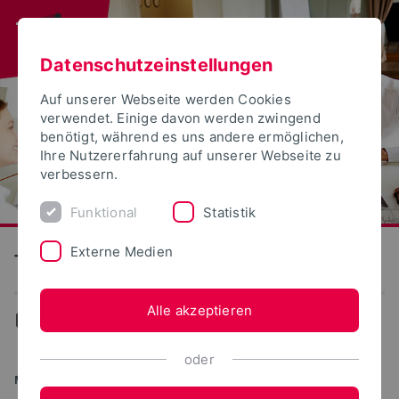
Datenschutzeinstellungen
Auf unserer Webseite werden Cookies
verwendet. Einige davon werden zwingend
benötigt, während es uns andere ermöglichen,
Ihre Nutzererfahrung auf unserer Webseite zu
verbessern.
Funktional
Statistik
Externe Medien
Technische Hochschule Ostwestfalen-Lippe
Alle akzeptieren
...
Studiengänge
oder
MASTER OF SCIENCE (M.SC.)