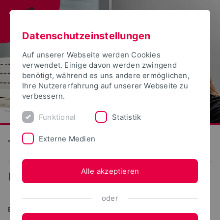
Datenschutzeinstellungen
Auf unserer Webseite werden Cookies
verwendet. Einige davon werden zwingend
benötigt, während es uns andere ermöglichen,
Ihre Nutzererfahrung auf unserer Webseite zu
verbessern.
Funktional
Statistik
Externe Medien
Technische Hochschule Ostwestfalen-Lippe
Alle akzeptieren
...
Studiengänge
oder
BACHELOR OF ARTS (B.A.)