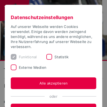
Datenschutzeinstellungen
Auf unserer Webseite werden Cookies
verwendet. Einige davon werden zwingend
benötigt, während es uns andere ermöglichen,
Ihre Nutzererfahrung auf unserer Webseite zu
verbessern.
Funktional
Statistik
Externe Medien
Technische Hochschule Ostwestfalen-Lippe
Alle akzeptieren
...
Studiengänge
oder
BACHELOR OF SCIENCE (B.SC.)