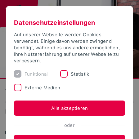
Datenschutzeinstellungen
Auf unserer Webseite werden Cookies
verwendet. Einige davon werden zwingend
benötigt, während es uns andere ermöglichen,
Ihre Nutzererfahrung auf unserer Webseite zu
verbessern.
Funktional
Statistik
Externe Medien
Technische Hochschule Ostwestfalen-Lippe
Alle akzeptieren
...
Studiengänge
oder
BACHELOR OF SCIENCE (B.SC.)