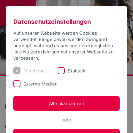
Datenschutzeinstellungen
Auf unserer Webseite werden Cookies
verwendet. Einige davon werden zwingend
benötigt, während es uns andere ermöglichen,
Ihre Nutzererfahrung auf unserer Webseite zu
verbessern.
Funktional
Statistik
Externe Medien
Technische Hochschule Ostwestfalen-Lippe
Alle akzeptieren
...
Studiengänge
oder
BACHELOR OF SCIENCE (B.SC.)