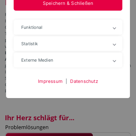
Informatik
Speichern & Schließen
Programmieren, tüfteln, im Team Lösungen entwickeln – im
Informatikstudium an der Technischen Hochschule
Ostwestfalen-Lippe geht es von Anfang an um mehr als
Funktional
Theorie. Schon im ersten Studienjahr arbeiten Sie an
praxisnahen Projekten und entdecken, wo Ihre Interessen
Statistik
wirklich liegen. Ob
Wirtschaftsinformatik, Technische
Informatik, Gesundheitsinformatik, Data Science oder
Agrarinformatik
: Sie setzen eigene Schwerpunkte und
Externe Medien
gestalten Ihr Studium so individuell wie Ihre Ideen. Sie lernen
Informatik dort, wo Software, Daten, KI und technische
Systeme praktisch zusammenkommen: am Innovation
Impressum
|
Datenschutz
Campus Lemgo, mit Projekten, Laboren und Nähe zu
Forschung und Unternehmen.
Ihr Herz schlägt für...