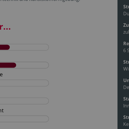
St
Du
...
Zu
zu
Re
6 
St
Wi
Un
De
St
In
St
Ke