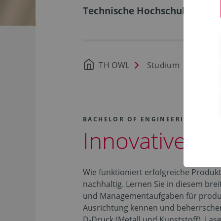
Technische Hochschule Ostwe
TH OWL
Studium
Stud
BACHELOR OF ENGINEERING (B.EN
Innovative P
Wie funktioniert erfolgreiche Produkti
nachhaltig. Lernen Sie in diesem bre
und Managementaufgaben für produ
Ausrichtung kennen und beherrschen
D-Druck (Metall und Kunststoff), La