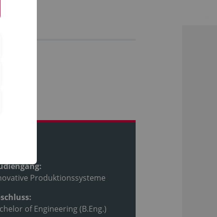
ofil
udiengang:
novative Produktionssysteme
schluss:
chelor of Engineering (B.Eng.)