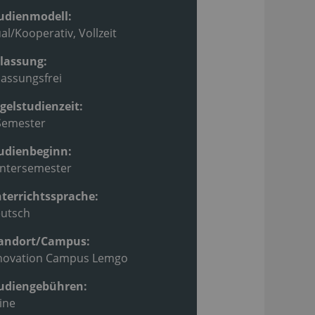
udienmodell:
al/Kooperativ, Vollzeit
lassung:
lassungsfrei
gelstudienzeit:
Semester
udienbeginn:
ntersemester
terrichtssprache:
utsch
andort/Campus:
novation Campus Lemgo
udiengebühren:
ine