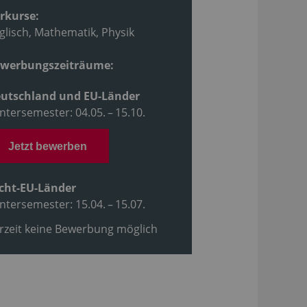
rkurse:
glisch, Mathematik, Physik
werbungszeiträume:
utschland und EU-Länder
ntersemester: 04.05. – 15.10.
Jetzt bewerben
cht-EU-Länder
ntersemester: 15.04. – 15.07.
rzeit keine Bewerbung möglich