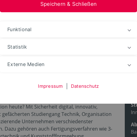
Speichern & Schließen
stfalen-Lippe
Funktional
ienangebot
Studiengänge
Statistik
Externe Medien
G.)
roduktionssysteme
Impressum
|
Datenschutz
Pr
St
on heute? Mit Sicherheit digital, innovativ,
In
it gefächerten Studiengang Technik, Organisation
zierende Unternehmen verschiedenster
Ab
. Dazu gehören auch Fertigungsverfahren wie 3-
Ba
sertechnik und Kunststoffformgebung.