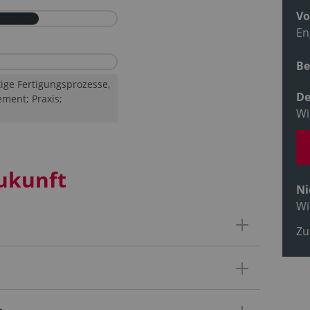
Vo
En
Be
tige Fertigungsprozesse,
De
ent; Praxis;
Wi
ukunft
Ni
Wi
Zu