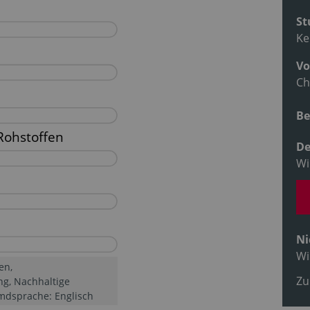
St
Ke
Vo
Ch
Be
De
Wi
Ni
Wi
en,
Zu
g, Nachhaltige
emdsprache: Englisch