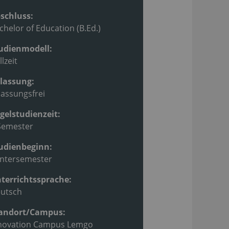
schluss:
chelor of Education (B.Ed.)
udienmodell:
llzeit
lassung:
lassungsfrei
gelstudienzeit:
Semester
udienbeginn:
ntersemester
terrichtssprache:
utsch
andort/Campus:
novation Campus Lemgo