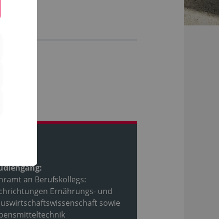
ofil
udiengang:
hramt an Berufskollegs:
chrichtungen Ernährungs- und
uswirtschaftswissenschaft sowie
bensmitteltechnik