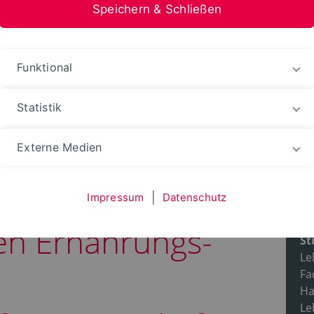
Speichern & Schließen
stfalen-Lippe
Funktional
ienangebot
Studiengänge
Statistik
Externe Medien
rufskollegs:
Impressum
|
Datenschutz
Pr
en Ernährungs-
St
Le
Fa
Ha
Le