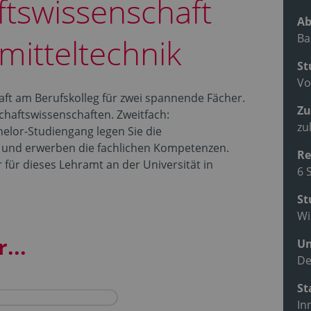
ftswissenschaft
Ab
Ba
mitteltechnik
St
Vo
raft am Berufskolleg für zwei spannende Fächer.
Zu
chaftswissenschaften. Zweitfach:
zu
elor-Studiengang legen Sie die
 und erwerben die fachlichen Kompetenzen.
Re
für dieses Lehramt an der Universität in
6 
St
Wi
...
Un
De
St
In