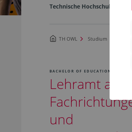
Technische Hochschule Ostwe
TH OWL
Studium
Stud
BACHELOR OF EDUCATION (B.ED.)
Lehramt an Be
Fachrichtung
und