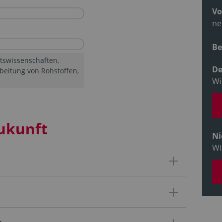
Vo
ne
Be
tswissenschaften,
De
beitung von Rohstoffen,
Wi
ukunft
Ni
Wi