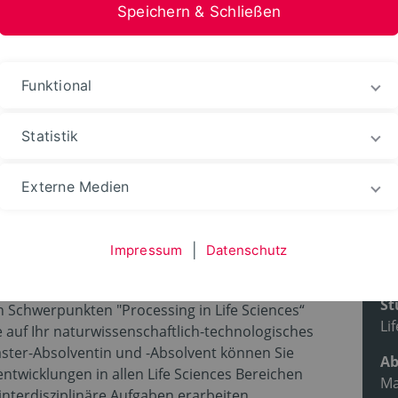
Speichern & Schließen
stfalen-Lippe
Funktional
ienangebot
Studiengänge
Statistik
Externe Medien
Technologies
Impressum
|
Datenschutz
Pr
St
en Schwerpunkten "Processing in Life Sciences“
Li
 auf Ihr naturwissenschaftlich-technologisches
aster-Absolventin und -Absolvent können Sie
Ab
twicklungen in allen Life Sciences Bereichen
Ma
interdisziplinäre Aufgaben erarbeiten.