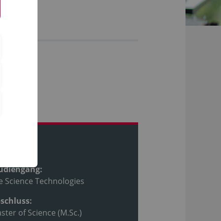
ofil
udiengang:
fe Science Technologies
schluss:
ster of Science (M.Sc.)