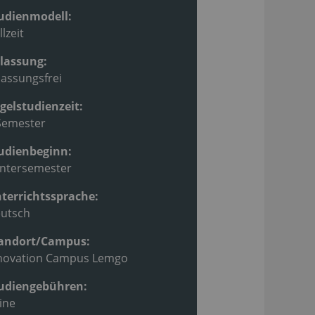
udienmodell:
llzeit
lassung:
lassungsfrei
gelstudienzeit:
Semester
udienbeginn:
ntersemester
terrichtssprache:
utsch
andort/Campus:
novation Campus Lemgo
udiengebühren:
ine