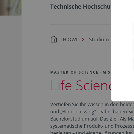
Technische Hochschule Ostwe
TH OWL
Studium
Stud
MASTER OF SCIENCE (M.SC.)
Life Science 
Vertiefen Sie Ihr Wissen in den beid
und „Bioprocessing". Dabei bauen Sie
Bachelorstudium auf. Das Ziel: Als M
systematische Produkt- und Prozessen
begleiten – und eigene Lösungen für 