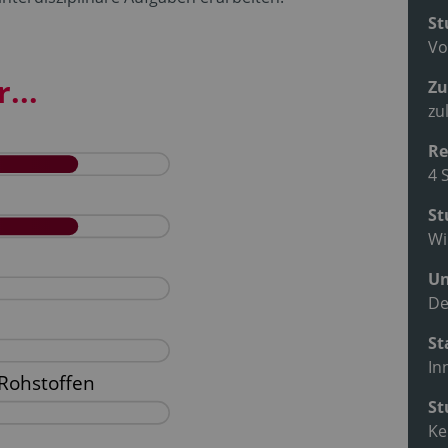
St
Vo
...
Zu
zu
Re
4 
St
Wi
Un
De
St
In
St
Ke