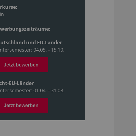
rkurse:
in
werbungszeiträume:
utschland und EU-Länder
ntersemester: 04.05. – 15.10.
Jetzt bewerben
cht-EU-Länder
ntersemester: 01.04. – 31.08.
Jetzt bewerben