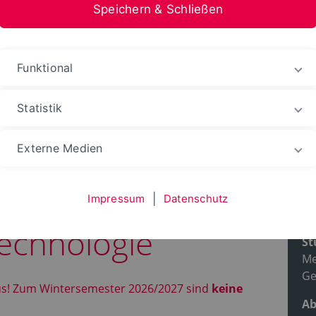
Speichern & Schließen
stfalen-Lippe
Funktional
ienangebot
Studiengänge
Statistik
Externe Medien
Impressum
|
Datenschutz
Pr
echnologie
St
Me
Ge
us! Zum Wintersemester 2026/2027 sind
keine
Ab