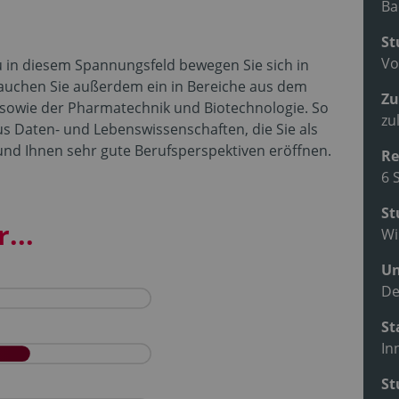
Ba
St
Vo
u in diesem Spannungsfeld bewegen Sie sich in
auchen Sie außerdem ein in Bereiche aus dem
Zu
 sowie der Pharmatechnik und Biotechnologie. So
zu
s Daten- und Lebenswissenschaften, die Sie als
n und Ihnen sehr gute Berufsperspektiven eröffnen.
Re
6 
St
...
Wi
Un
De
St
In
St