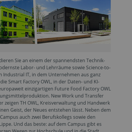
ieren Sie an einem der spannendsten Technik-
modernste Labor- und Lehrräume sowie Science-to-
m Industrial IT, in dem Unternehmen aus ganz
ie Smart Factory OWL, in der Daten- und KI-
uropaweit einzigartigen Future Food Factory OWL
rungsmittelproduktion. New Work und Transfer
ier zeigen TH OWL, Kreisverwaltung und Handwerk
inen Geist, der Neues entstehen lässt. Neben dem
 Campus auch zwei Berufskollegs sowie den
Lippe. Und das beste: auf dem Campus gibt es
zen Wegen zur Hochschule und in die Stadt.