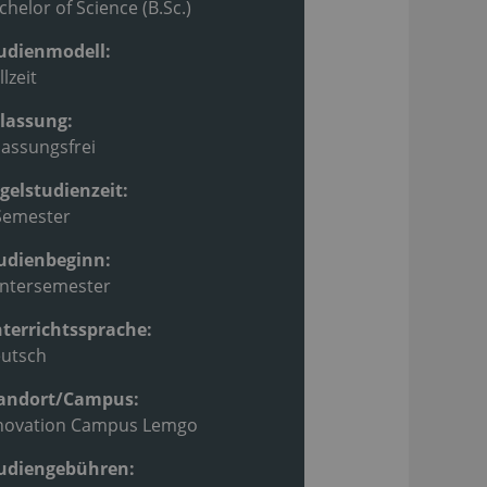
chelor of Science (B.Sc.)
udienmodell:
llzeit
lassung:
lassungsfrei
gelstudienzeit:
Semester
udienbeginn:
ntersemester
terrichtssprache:
utsch
andort/Campus:
novation Campus Lemgo
udiengebühren: