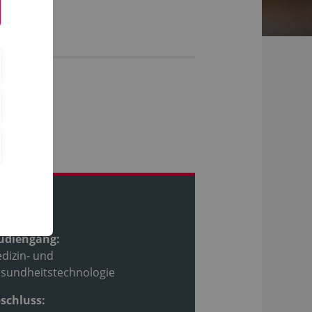
ofil
udiengang:
dizin- und
sundheitstechnologie
schluss: