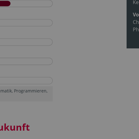
Ke
Vo
Ch
Ph
hematik, Programmieren,
ukunft