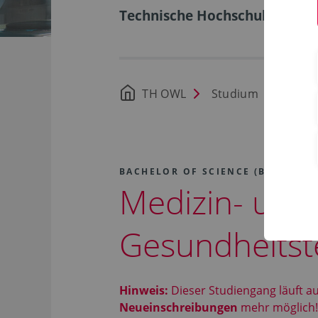
Technische Hochschule Ostwe
TH OWL
Studium
Stud
BACHELOR OF SCIENCE (B.SC.)
Medizin- und
Gesundheitst
Hinweis:
Dieser Studiengang läuft a
Neueinschreibungen
mehr möglich!