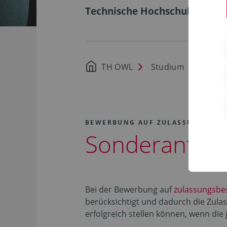
Technische Hochschule Ostwe
TH OWL
Studium
Bewe
BEWERBUNG AUF ZULASSUNGSBES
Sonderanträ
Bei der Bewerbung auf
zulassungsbe
berücksichtigt und dadurch die Zula
erfolgreich stellen können, wenn die 