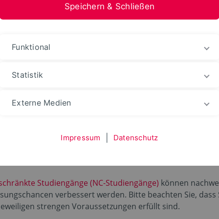
Speichern & Schließen
stfalen-Lippe
Funktional
rbung und Einschreibung
Zugangsmöglichkeiten
Statistik
Externe Medien
CHRÄNKTE STUDIENGÄNGE
ge
Impressum
|
Datenschutz
schränkte Studiengänge (NC-Studiengänge)
können nachwei
ssungschancen verbessert werden. Bitte beachten Sie, dass
jeweiligen strengen Voraussetzungen erfüllt sind.