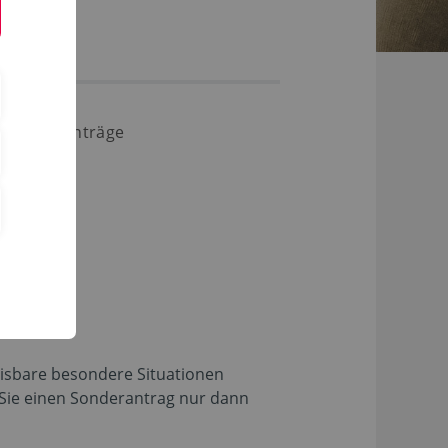
Sonderanträge
sbare besondere Situationen
 Sie einen Sonderantrag nur dann