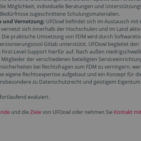
die Möglichkeit, individuelle Beratungen und Unterstützung
 Bedürfnisse zugeschnittene Schulungsmaterialien.
 und Vernetzung:
UFOowl befindet sich im Austausch mit
vernetzt sich innerhalb der Hochschulen und im Land aktiv 
:
Die praktische Umsetzung von FDM wird durch Softwaretoo
ionierungstool Gitlab unterstützt. UFOowl begleitet den 
irst-Level-Support hierfür auf. Nach außen niedrigschwellig
n Mitglieder der verschiedenen beteiligten Serviceeinricht
sicherheiten bei Rechtsfragen zum FDM zu verringern, we
ine eigene Rechtsexpertise aufgebaut und ein Konzept für die
 insbesondere zu Datenschutzrecht und geistigem Eigentum
rtlaufend evaluiert.
ünde
und die
Ziele
von UFOowl oder nehmen Sie
Kontakt mi