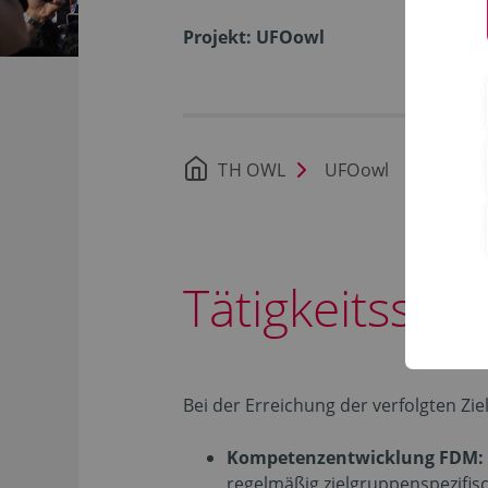
Projekt: UFOowl
TH OWL
UFOowl
Tätig
Tätigkeitssc
Bei der Erreichung der verfolgten Zi
Kompetenzentwicklung FDM:
regelmäßig zielgruppenspezifi