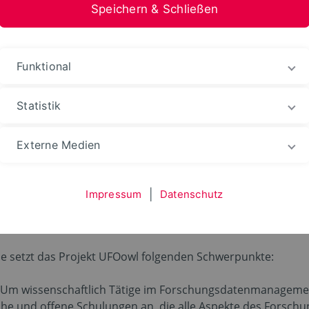
Speichern & Schließen
Funktional
Statistik
keitsschwerpunkte
Externe Medien
hwerpunkte
Impressum
|
Datenschutz
ele setzt das Projekt UFOowl folgenden Schwerpunkte:
Um wissenschaftlich Tätige im Forschungsdatenmanagement
sche und offene Schulungen an, die alle Aspekte des Fors