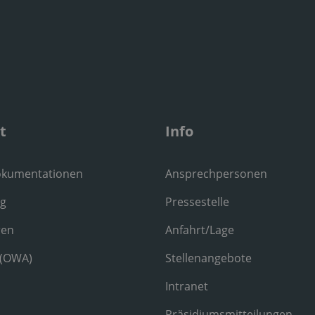
t
Info
okumentationen
Ansprechpersonen
ng
Pressestelle
ren
Anfahrt/Lage
 (OWA)
Stellenangebote
Intranet
Präsidiumsmitteilungen