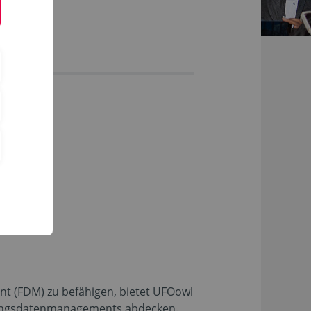
 (FDM) zu befähigen, bietet UFOowl
chungsdatenmanagements abdecken.