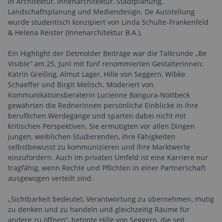
in Architektur, Innenarchitektur, Stadtplanung,
Landschaftsplanung und Mediendesign. De Ausstellung
wurde studentisch konzipiert von Linda Schulte-Frankenfeld
& Helena Reister (Innenarchitektur B.A.).
Ein Highlight der Detmolder Beiträge war die Talkrunde „Be
Visible“ am 25. Juni mit fünf renommierten Gestalterinnen:
Katrin Greiling, Almut Lager, Hille von Seggern, Wibke
Schaeffer und Birgit Melisch. Moderiert von
Kommunikationsberaterin Lucienne Bangura-Nottbeck
gewährten die Rednerinnen persönliche Einblicke in ihre
beruflichen Werdegänge und sparten dabei nicht mit
kritischen Perspektiven. Sie ermutigten vor allen Dingen
jungen, weiblichen Studierenden, ihre Fähigkeiten
selbstbewusst zu kommunizieren und ihre Marktwerte
einzufordern. Auch im privaten Umfeld ist eine Karriere nur
tragfähig, wenn Rechte und Pflichten in einer Partnerschaft
ausgewogen verteilt sind.
„Sichtbarkeit bedeutet, Verantwortung zu übernehmen, mutig
zu denken und zu handeln und gleichzeitig Räume für
andere zu öffnen“, betonte Hille von Seggern, die seit