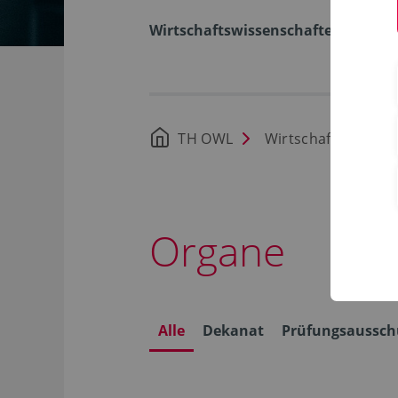
Wirtschaftswissenschaften
TH OWL
Wirtschaftswissen
Organe
Alle
Dekanat
Prüfungsaussch