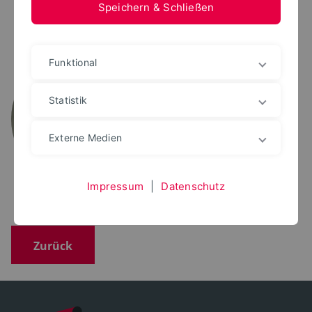
Speichern & Schließen
PROF. DR.-ING.
Funktional
Michael Minge
+49 5261 702 5822
michael.minge@th-owl.de
Statistik
Raum: 1.250
Externe Medien
Impressum
|
Datenschutz
Zurück