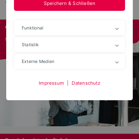
Speichern & Schließen
Applied Entrepreneurship
Funktional
Master
Statistik
Externe Medien
Impressum
|
Datenschutz