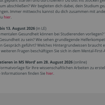
t geplant starten und durchziehen? Du bist ins Stocken g
ium abschließen? Wir begleiten dich dabei, dein Studium gez
ingen. Immer mittwochs kannst du dich zusammen mit ander
du
hier
.
 bis 13. August 2026
(in LE)
mentalen Gesundheit können bei Studierenden vorliegen? W
Gesundheit zu sein? Wie sehen grundlegende Helferkompe
n Gespräch geführt? Welches Hintergrundwissen braucht es
 weiteren Fragen beschäftigen Sie sich in dem Mental-First
atieren in MS Word’ am 28. August 2026
(online)
Formatvorlage für Ihre wissenschaftlichen Arbeiten zu erstell
e Informationen finden Sie
hier
.