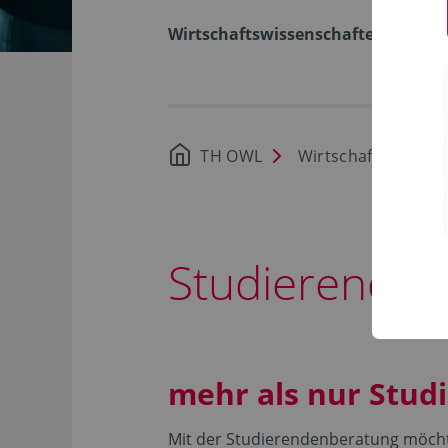
Wirtschaftswissenschaften
TH OWL
Wirtschaftswissen
Studierenden
mehr als nur Stud
Mit der Studierendenberatung möcht