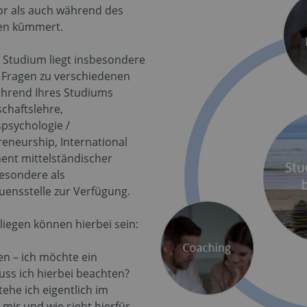
vor als auch während des
gen kümmert.
 Studium liegt insbesondere
 Fragen zu verschiedenen
ährend Ihres Studiums
chaftslehre,
psychologie /
eneurship, International
nt mittelständischer
esondere als
ensstelle zur Verfügung.
liegen können hierbei sein:
en – ich möchte ein
ss ich hierbei beachten?
ehe ich eigentlich im
mir und wie sieht hierfür