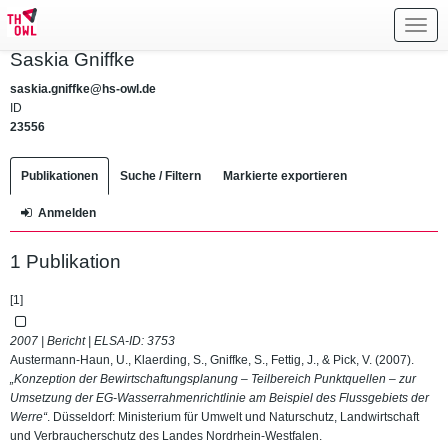
Toggl
navig
Saskia Gniffke
saskia.gniffke@hs-owl.de
ID
23556
Publikationen
Suche / Filtern
Markierte exportieren
Anmelden
1 Publikation
[1]
2007 | Bericht | ELSA-ID:
3753
Austermann-Haun, U., Klaerding, S., Gniffke, S., Fettig, J., & Pick, V. (2007).
„Konzeption der Bewirtschaftungsplanung – Teilbereich Punktquellen – zur
Umsetzung der EG-Wasserrahmenrichtlinie am Beispiel des Flussgebiets der
Werre“
. Düsseldorf: Ministerium für Umwelt und Naturschutz, Landwirtschaft
und Verbraucherschutz des Landes Nordrhein-Westfalen.