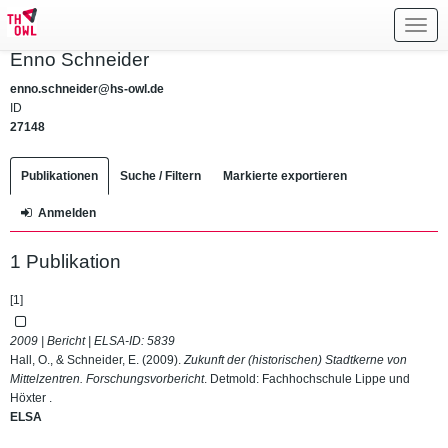
Toggl
navig
Enno Schneider
enno.schneider@hs-owl.de
ID
27148
Publikationen
Suche / Filtern
Markierte exportieren
Anmelden
1 Publikation
[1]
2009 | Bericht | ELSA-ID:
5839
Hall, O., & Schneider, E. (2009).
Zukunft der (historischen) Stadtkerne von
Mittelzentren. Forschungsvorbericht
. Detmold: Fachhochschule Lippe und
Höxter .
ELSA