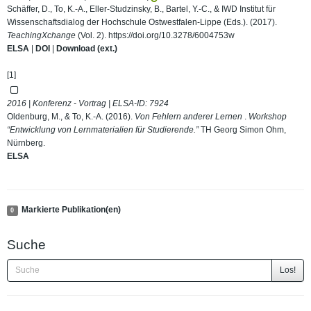
Schäffer, D., To, K.-A., Eller-Studzinsky, B., Bartel, Y.-C., & IWD Institut für
Wissenschaftsdialog der Hochschule Ostwestfalen-Lippe (Eds.). (2017).
TeachingXchange
(Vol. 2).
https://doi.org/10.3278/6004753w
ELSA
|
DOI
|
Download (ext.)
[1]
2016 | Konferenz - Vortrag | ELSA-ID:
7924
Oldenburg, M., & To, K.-A. (2016).
Von Fehlern anderer Lernen
.
Workshop
“Entwicklung von Lernmaterialien für Studierende.”
TH Georg Simon Ohm,
Nürnberg.
ELSA
Markierte Publikation(en)
0
Suche
Los!