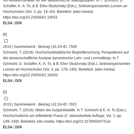
mit Modellcharakter für vier akademische Statusgruppen. In T. Schmohl, D.
Schäffer, K.-A. To, & B. Eller-Studzinsky (Eds.),
Selbstorganisiertes Lernen an
Hochschulen
(Vol. 3, pp. 19–40). Bielefeld: {wbv media}.
https://doi.org/10.25656/01:18051
ELSA
|
DOI
[6]
2019 | Sammelwerk - Beitrag | ELSA-ID:
7569
Schmohl, T. (2019). Hochschuldidaktische Begleitforschung: Perspektiven auf
die wissenschaftliche Analyse dynamischer Lehr- und Lernsettings. In T.
Schmohl, D. Schäffer, K.-A. To, & B. Eller-Studzinsky (Eds.),
Selbstorganisiertes
Lernen an Hochschulen
(Vol. 3, pp. 179–189). Bielefeld: {wbv media}.
https://doi.org/10.25656/01:18050
ELSA
|
DOI
[5]
2019 | Sammelwerk - Beitrag | ELSA-ID:
7601
Schmohl, T. (2019). Wider die Vulgärdidaktik. In T. Schmohl & K.-A. To (Eds.),
Hochschullehre als reflektierte Praxis
(2. überarbeitete Auflage, Vol. 1, pp.
149–169). Bielefeld: wbv media.
https://doi.org/10.3278/6004751w
ELSA
|
DOI