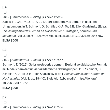
[14]
2019 | Sammelwerk - Beitrag | ELSA-ID:
5906
Sachs, H., Graf, M., & To, K.-A. (2019). Kooperatives Lernen in digitalen
Umgebungen. In T. Schmohl, D. Schäffer, K.-A. To, & B. Eller-Studzinsky (Eds.),
Selbstorganisiertes Lernen an Hochschulen : Strategien, Formate und
Methoden
(Vol. 3, pp. 67–82). wbv Media.
https://doi.org/10.3278/6004678w
ELSA
|
DOI
[13]
2019 | Sammelwerk - Beitrag | ELSA-ID:
7557
Schmohl, T. (2019). Selbstgesteuertes Lernen: Explorative didaktische Formate
mit Modellcharakter für vier akademische Statusgruppen. In T. Schmohl, D.
Schäffer, K.-A. To, & B. Eller-Studzinsky (Eds.),
Selbstorganisiertes Lernen an
Hochschulen
(Vol. 3, pp. 19–40). Bielefeld: {wbv media}.
https://doi.org/
10.25656/01:18051
ELSA
|
DOI
[12]
2019 | Sammelwerk - Beitrag | ELSA-ID:
7558