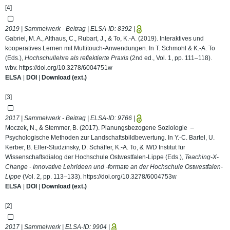
[4]
2019 | Sammelwerk - Beitrag | ELSA-ID:
8392
|
Gabriel, M. A., Althaus, C., Rubart, J., & To, K.-A. (2019). Interaktives und
kooperatives Lernen mit Multitouch-Anwendungen. In T. Schmohl & K.-A. To
(Eds.),
Hochschullehre als reflektierte Praxis
(2nd ed., Vol. 1, pp. 111–118).
wbv.
https://doi.org/10.3278/6004751w
ELSA
|
DOI
|
Download (ext.)
[3]
2017 | Sammelwerk - Beitrag | ELSA-ID:
9766
|
Moczek, N., & Stemmer, B. (2017). Planungsbezogene Soziologie –
Psychologische Methoden zur Landschaftsbildbewertung. In Y.-C. Bartel, U.
Kerber, B. Eller-Studzinsky, D. Schäffer, K.-A. To, & IWD Institut für
Wissenschaftsdialog der Hochschule Ostwestfalen-Lippe (Eds.),
Teaching-X-
Change - Innovative Lehrideen und -formate an der Hochschule Ostwestfalen-
Lippe
(Vol. 2, pp. 113–133).
https://doi.org/10.3278/6004753w
ELSA
|
DOI
|
Download (ext.)
[2]
2017 | Sammelwerk | ELSA-ID:
9904
|