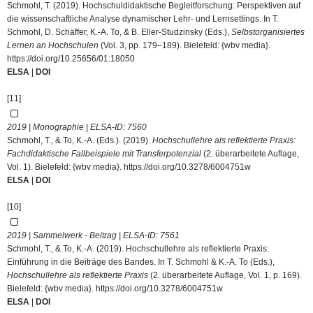
Schmohl, T. (2019). Hochschuldidaktische Begleitforschung: Perspektiven auf
die wissenschaftliche Analyse dynamischer Lehr- und Lernsettings. In T.
Schmohl, D. Schäffer, K.-A. To, & B. Eller-Studzinsky (Eds.),
Selbstorganisiertes
Lernen an Hochschulen
(Vol. 3, pp. 179–189). Bielefeld: {wbv media}.
https://doi.org/10.25656/01:18050
ELSA
|
DOI
[11]
2019 | Monographie | ELSA-ID:
7560
Schmohl, T., & To, K.-A. (Eds.). (2019).
Hochschullehre als reflektierte Praxis:
Fachdidaktische Fallbeispiele mit Transferpotenzial
(2. überarbeitete Auflage,
Vol. 1). Bielefeld: {wbv media}.
https://doi.org/10.3278/6004751w
ELSA
|
DOI
[10]
2019 | Sammelwerk - Beitrag | ELSA-ID:
7561
Schmohl, T., & To, K.-A. (2019). Hochschullehre als reflektierte Praxis:
Einführung in die Beiträge des Bandes. In T. Schmohl & K.-A. To (Eds.),
Hochschullehre als reflektierte Praxis
(2. überarbeitete Auflage, Vol. 1, p. 169).
Bielefeld: {wbv media}.
https://doi.org/10.3278/6004751w
ELSA
|
DOI