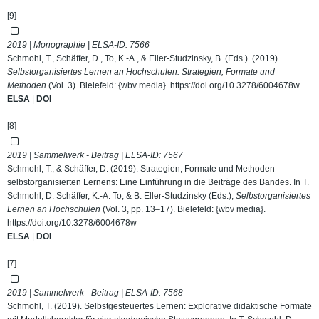
[9]
2019 | Monographie | ELSA-ID:
7566
Schmohl, T., Schäffer, D., To, K.-A., & Eller-Studzinsky, B. (Eds.). (2019).
Selbstorganisiertes Lernen an Hochschulen: Strategien, Formate und
Methoden
(Vol. 3). Bielefeld: {wbv media}.
https://doi.org/10.3278/6004678w
ELSA
|
DOI
[8]
2019 | Sammelwerk - Beitrag | ELSA-ID:
7567
Schmohl, T., & Schäffer, D. (2019). Strategien, Formate und Methoden
selbstorganisierten Lernens: Eine Einführung in die Beiträge des Bandes. In T.
Schmohl, D. Schäffer, K.-A. To, & B. Eller-Studzinsky (Eds.),
Selbstorganisiertes
Lernen an Hochschulen
(Vol. 3, pp. 13–17). Bielefeld: {wbv media}.
https://doi.org/10.3278/6004678w
ELSA
|
DOI
[7]
2019 | Sammelwerk - Beitrag | ELSA-ID:
7568
Schmohl, T. (2019). Selbstgesteuertes Lernen: Explorative didaktische Formate