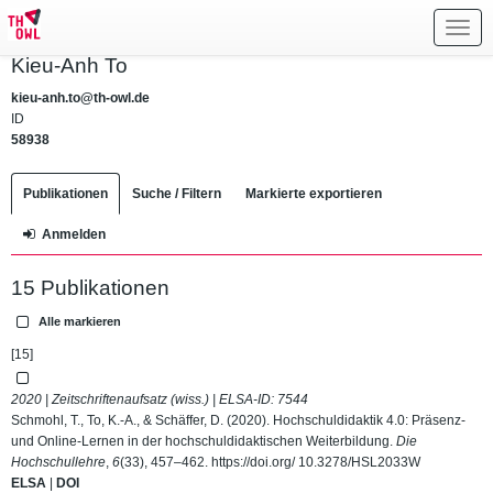
Toggl
navig
Kieu-Anh To
kieu-anh.to@th-owl.de
ID
58938
Publikationen
Suche / Filtern
Markierte exportieren
Anmelden
15 Publikationen
Alle markieren
[15]
2020 | Zeitschriftenaufsatz (wiss.) | ELSA-ID:
7544
Schmohl, T., To, K.-A., & Schäffer, D. (2020). Hochschuldidaktik 4.0: Präsenz-
und Online-Lernen in der hochschuldidaktischen Weiterbildung.
Die
Hochschullehre
,
6
(33), 457–462.
https://doi.org/ 10.3278/HSL2033W
ELSA
|
DOI