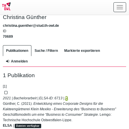
Toggl
navig
Christina Günther
christina.guenther@stud.th-owl.de
ID
70689
Publikationen
Suche / Filtern
Markierte exportieren
Anmelden
1 Publikation
[1]
2021 | Bachelorarbeit | ELSA-ID:
6713
|
Günther, C. (2021).
Entwicklung eines Corporate Designs für die
Kakteengärtnerei Klein Mexiko - Erweiterung des “Business to Business”
Geschäftsmodells um eine “Business to Consumer” Strategie
. Lemgo:
Technische Hochschule Ostwestfalen-Lippe.
ELSA
|
Dateien verfügbar