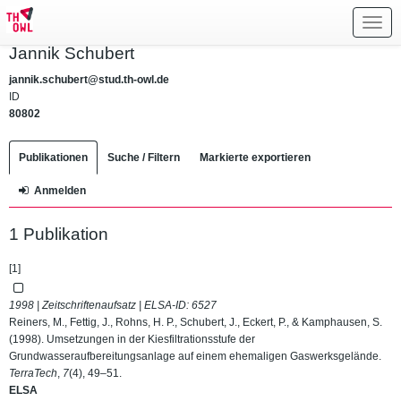
Toggl
navig
Jannik Schubert
jannik.schubert@stud.th-owl.de
ID
80802
Publikationen
Suche / Filtern
Markierte exportieren
Anmelden
1 Publikation
[1]
1998 | Zeitschriftenaufsatz | ELSA-ID:
6527
Reiners, M., Fettig, J., Rohns, H. P., Schubert, J., Eckert, P., & Kamphausen, S.
(1998). Umsetzungen in der Kiesfiltrationsstufe der
Grundwasseraufbereitungsanlage auf einem ehemaligen Gaswerksgelände.
TerraTech
,
7
(4), 49–51.
ELSA