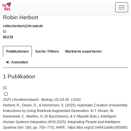
Toggl
navig
Robin Herbort
robin.herbort@th-owl.de
ID
86239
Publikationen
Suche / Filtern
Markierte exportieren
Anmelden
1 Publikation
[1]
2025 | Konferenzband - Beitrag | ELSA-ID:
13291
Herbort, R., Green, D., & Hinrichsen, S. (2025). Automatic Creation of Assembly
Instructions by Using Retrieval Augmented Generation. In T. Ahram, W.
Karwowski, C. Martino, G. Di Bucchianico, & V. Maselli (Eds.),
Intelligent
Human Systems Integration (IHSI 2025): Integrating People and Intelligent
Systems
(Vol. 160, pp. 765–775). AHFE .
https://doi.org/10.54941/ahfe1005883