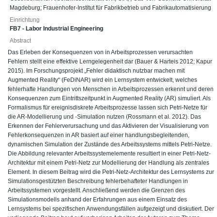
Magdeburg; Frauenhofer-Institut für Fabrikbetrieb und Fabrikautomatisierung
Einrichtung
FB7 - Labor Industrial Engineering
Abstract
Das Erleben der Konsequenzen von in Arbeitsprozessen verursachten
Fehlern stellt eine effektive Lerngelegenheit dar (Bauer & Harteis 2012; Kapur
2015). Im Forschungsprojekt „Fehler didaktisch nutzbar machen mit
Augmented Reality“ (FeDiNAR) wird ein Lernsystem entwickelt, welches
fehlerhafte Handlungen von Menschen in Arbeitsprozessen erkennt und deren
Konsequenzen zum Eintrittszeitpunkt in Augmented Reality (AR) simuliert. Als
Formalismus für ereignisdiskrete Arbeitsprozesse lassen sich Petri-Netze für
die AR-Modellierung und -Simulation nutzen (Rossmann et al. 2012). Das
Erkennen der Fehlerverursachung und das Aktivieren der Visualisierung von
Fehlerkonsequenzen in AR basiert auf einer handlungsbegleitenden,
dynamischen Simulation der Zustände des Arbeitssystems mittels Petri-Netze.
Die Abbildung relevanter Arbeitssystemelemente resultiert in einer Petri-Netz-
Architektur mit einem Petri-Netz zur Modellierung der Handlung als zentrales
Element. In diesem Beitrag wird die Petri-Netz-Architektur des Lernsystems zur
Simulationsgestützten Beschreibung fehlerbehafteter Handlungen in
Arbeitssystemen vorgestellt. Anschließend werden die Grenzen des
Simulationsmodells anhand der Erfahrungen aus einem Einsatz des
Lernsystems bei spezifischen Anwendungsfällen aufgezeigt und diskutiert. Der