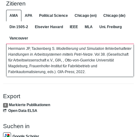
Zitieren
AMA
APA
Political Science
Chicago (en)
Chicago (de)
Din 1505-2
Elsevier Havard
IEEE
MLA
Uni. Freiburg
Vancouver
Herrmann JP, Tackenberg S.
Modellierung und Simulation fehlerbehafteter
Handlungen in Arbeitssystemen mittels Petri-Netze
. Vol 38. (Gesellschaft
für Arbeitswissenschaft e.V., GfA, , Otto-von-Guericke Universität
Magdeburg, Frauenhofer-Institut für Fabrikbetrieb und
Fabrikautomatisierung, eds.). GfA-Press; 2022.
Export
Markierte Publikationen
0
Open Data ELSA
Suchen in
Google Scholar