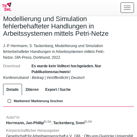
Toggl
navig
Modellierung und Simulation
fehlerbehafteter Handlungen in
Arbeitssystemen mittels Petri-Netze
J.-P. Herrmann, S. Tackenberg, Modellierung und Simulation
fehlerbehafteter Handlungen in Arbeitssystemen mittels Petri-
Netze, GfA-Press, Dortmund, 2022.
Download
Es wurde kein Volltext hochgeladen. Nur
Publikationsnachweis!
Konferenzband - Beitrag
|
Veröffentlicht
|
Deutsch
Details
Zitieren
Export / Suche
Markieren/ Markierung löschen
Autor*in
ELSA
ELSA
Herrmann, Jan-Phillip
;
Tackenberg, Sven
Körperschaftlicher Herausgeber
Gesellschaft für Arbeitswissenschaft e.V., GfA, ; Otto-von-Guericke Universität