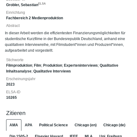
ELSA
Grobler, Sebastian
Einrichtung
Fachbereich 2 Medienproduktion
Abstract
In dieser Arbeit werden die effizientesten Finanzierungsmöglichkeiten für
studentische Kurzfilme in der Bundesrepublik Deutschland, anhand eine
qualitativen Interviewreihe, mit Filmstudent*innen und Produzent*innen,
aufgearbeitet und vorgestellt.
Stichworte
Filmproduktion
;
Film
;
Produktion
;
Experteninterviews
;
Qualitative
Inhaltsanalyse
;
Qualitative Interviews
Erscheinungsjahr
2023
ELSA-ID
10265
Zitieren
AMA
APA
Political Science
Chicago (en)
Chicago (de)
Din 1505-2
Elsevier Havard
IEEE
MLA
Uni. Freiburg