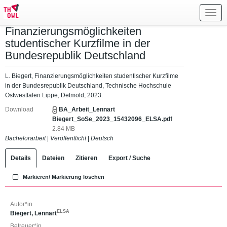
Toggl
navig
Finanzierungsmöglichkeiten
studentischer Kurzfilme in der
Bundesrepublik Deutschland
L. Biegert, Finanzierungsmöglichkeiten studentischer Kurzfilme
in der Bundesrepublik Deutschland, Technische Hochschule
Ostwestfalen Lippe, Detmold, 2023.
Download
BA_Arbeit_Lennart
Biegert_SoSe_2023_15432096_ELSA.pdf
2.84 MB
Bachelorarbeit
|
Veröffentlicht
|
Deutsch
Details
Dateien
Zitieren
Export / Suche
Markieren/ Markierung löschen
Autor*in
ELSA
Biegert, Lennart
Betreuer*in