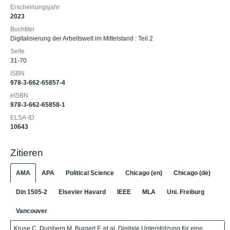
Erscheinungsjahr
2023
Buchtitel
Digitalisierung der Arbeitswelt im Mittelstand : Teil 2
Seite
31-70
ISBN
978-3-662-65857-4
eISBN
978-3-662-65858-1
ELSA-ID
10643
Zitieren
AMA
APA
Political Science
Chicago (en)
Chicago (de)
Din 1505-2
Elsevier Havard
IEEE
MLA
Uni. Freiburg
Vancouver
Kruse C, Duisberg M, Burgert F, et al. Digitale Unterstützung für eine