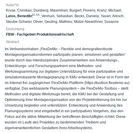
Autor*in
Kruse, Christian
;
Duisberg, Maximilian
;
Burgert, Florens
;
Kranz, Michael
;
ELSA
Latos, Benedikt
;
Venhuis, Sebastian
;
Becks, Daniela
;
Yavari, Aresch
;
Steube-Schwier, Oliver
;
Geuting, Mathieu
;
Mütze-Niewöhner, Susanne
Einrichtung
FBW - Fachgebiet Produktionswirtschaft
Abstract
Im Verbundvorhaben „FlexDeMo – Flexible und demografierobuste
Montageorganisationsformen partizipativ planen, simulieren und gestalten“
wurde durch das interdisziplinäre Zusammenwirken von Anwendungs-,
Entwicklungs- und Forschungspartnern eine Methoden- und
Werkzeugsammlung zur digitalen Unterstützung für eine partizipative und
simulationsbasierte Montageplanung in KMU entwickelt. Diese ist in Form der
im Internet frei zugänglichen FlexDeMo-Plattform (https://toolbox.flexdemo.eu)
verfügbar. Das webbasierte Planungssystem – die FlexDeMo-Toolbox – stellt
Methoden und digitale Werkzeuge bereit, die KMU bei der Gestaltung und
Optimierung ihrer Montageorganisation von der Projektinitiierung bis hin zur
Umsetzung begleiten und unterstützen. Entwicklung und Anwendung des
Planungssystems sind eingebettet in ein partizipatives Vorgehen, das den
Fokus auf die aktive Mitwirkung der betroffenen Beschäftigten richtet. Diese
wurden im Laufe des Projektes zu bestimmenden Treibern und
eigenverantwortlichen Gestaltern ihres Arbeitssystems.