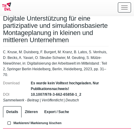
Toggl
navig
Digitale Unterstützung für eine
partizipative und simulationsbasierte
Montageplanung in kleinen und
mittleren Unternehmen
C. Kruse, M. Duisberg, F. Burgert, M. Kranz, B. Latos, S. Venhuis,
D. Becks, A. Yavari, O. Steube-Schwier, M. Geuting, S. Mütze-
Niewöhner, in: Digitalisierung der Arbeitswelt im Mittelstand : Teil
2, Springer Berlin Heidelberg, Berlin, Heidelberg, 2023, pp. 31–
70.
Download
Es wurde kein Volltext hochgeladen. Nur
Publikationsnachweis!
DOI
10.1007/978-3-662-65858-1_2
Sammelwerk - Beitrag
|
Veröffentlicht
|
Deutsch
Details
Zitieren
Export / Suche
Markieren/ Markierung löschen