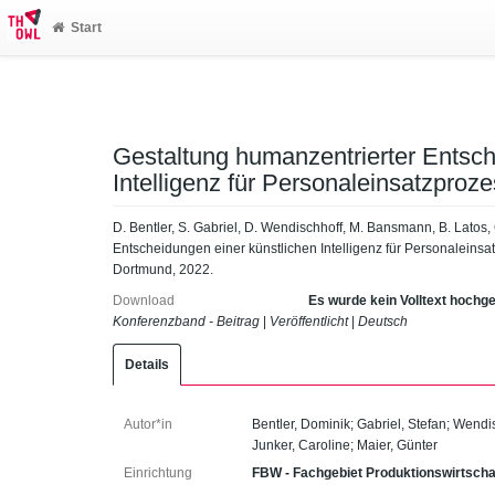
Start
Gestaltung humanzentrierter Entsch
Intelligenz für Personaleinsatzpro
D. Bentler, S. Gabriel, D. Wendischhoff, M. Bansmann, B. Latos,
Entscheidungen einer künstlichen Intelligenz für Personalein
Dortmund, 2022.
Download
Es wurde kein Volltext hochg
Konferenzband - Beitrag
|
Veröffentlicht
|
Deutsch
Details
Autor*in
Bentler, Dominik
;
Gabriel, Stefan
;
Wendis
Junker, Caroline
;
Maier, Günter
Einrichtung
FBW - Fachgebiet Produktionswirtscha