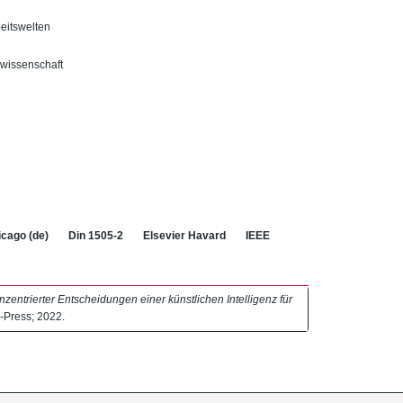
beitswelten
swissenschaft
cago (de)
Din 1505-2
Elsevier Havard
IEEE
entrierter Entscheidungen einer künstlichen Intelligenz für
A-Press; 2022.