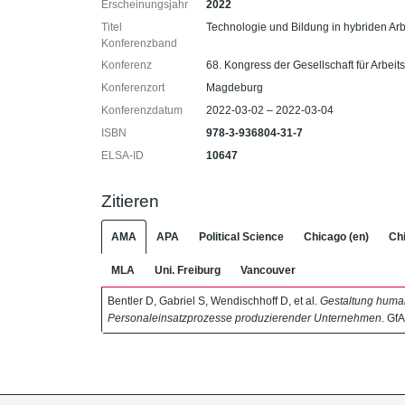
Erscheinungsjahr
2022
Titel
Technologie und Bildung in hybriden Ar
Konferenzband
Konferenz
68. Kongress der Gesellschaft für Arbeit
Konferenzort
Magdeburg
Konferenzdatum
2022-03-02 – 2022-03-04
ISBN
978-3-936804-31-7
ELSA-ID
10647
Zitieren
AMA
APA
Political Science
Chicago (en)
Chi
MLA
Uni. Freiburg
Vancouver
Bentler D, Gabriel S, Wendischhoff D, et al.
Gestaltung humanz
Personaleinsatzprozesse produzierender Unternehmen
. Gf