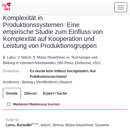
Toggl
navig
Komplexität in
Produktionssystemen: Eine
empirische Studie zum Einfluss von
Komplexität auf Kooperation und
Leistung von Produktionsgruppen
B. Latos, V. Nitsch, S. Mütze-Niewöhner, in: Technologie und
Bildung in hybriden Arbeitswelten, GfA-Press, Dortmund, 2022.
Download
Es wurde kein Volltext hochgeladen. Nur
Publikationsnachweis!
Konferenz - Beitrag
|
Veröffentlicht
|
Deutsch
Details
Zitieren
Export / Suche
Markieren/ Markierung löschen
Autor*in
ELSA
Latos, Benedikt
;
Nitsch, Verena
;
Mütze-Niewöhner, Susanne