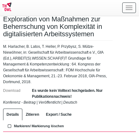
Toggl
navig
Exploration von Maßnahmen zur
Beherrschung von Komplexität in
digitalisierten Arbeitssystemen
M. Harlacher, B. Latos, T. Heller, P. Przybysz, S. Mütze-
Niewöhner, in: Gesellschaft für Arbeitswissenschaft e.V., GfA
(Ed.), ARBEIT(S).WISSEN.SCHAF(F)T Grundlage für
Management & Kompetenzentwicklung : 64. Kongress der
Gesellschaft für Arbeitswissenschaft : FOM Hochschule für
Oekonomie & Management, 21.-23. Februar 2018, GfA-Press,
Dortmund, 2018.
Download
Es wurde kein Volltext hochgeladen. Nur
Publikationsnachweis!
Konferenz - Beitrag
|
Veröffentlicht
|
Deutsch
Details
Zitieren
Export / Suche
Markieren/ Markierung löschen