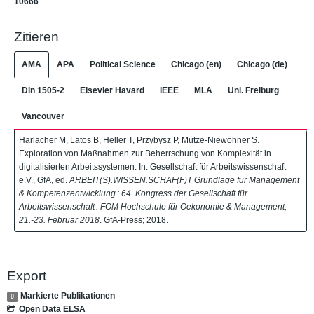
10666
Zitieren
AMA
APA
Political Science
Chicago (en)
Chicago (de)
Din 1505-2
Elsevier Havard
IEEE
MLA
Uni. Freiburg
Vancouver
Harlacher M, Latos B, Heller T, Przybysz P, Mütze-Niewöhner S.
Exploration von Maßnahmen zur Beherrschung von Komplexität in
digitalisierten Arbeitssystemen. In: Gesellschaft für Arbeitswissenschaft
e.V., GfA, ed.
ARBEIT(S).WISSEN.SCHAF(F)T Grundlage für Management
& Kompetenzentwicklung : 64. Kongress der Gesellschaft für
Arbeitswissenschaft : FOM Hochschule für Oekonomie & Management,
21.-23. Februar 2018
. GfA-Press; 2018.
Export
Markierte Publikationen
0
Open Data ELSA