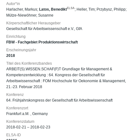
Autor*in
ELSA
Harlacher, Markus
;
Latos, Benedikt
;
Heller, Tim
;
Przybysz, Philipp
;
Mütze-Niewöhner, Susanne
Körperschaftlicher Herausgeber
Gesellschaft für Arbeitswissenschaft e.V., GfA
Einrichtung
FBW - Fachgebiet Produktionswirtschaft
Erscheinungsjahr
2018
Titel des Konferenzbandes
ARBEIT(S).WISSEN.SCHAF(F)T Grundlage für Management &
Kompetenzentwicklung : 64. Kongress der Gesellschaft für
Arbeitswissenschaft : FOM Hochschule für Oekonomie & Management,
21.-23. Februar 2018
Konferenz
64. Frühjahrskongress der Gesellschaft für Arbeitswissenschaft
Konferenzort
Frankfurt a.M. , Germany
Konferenzdatum
2018-02-21 – 2018-02-23
ELSA-ID