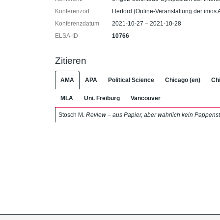
Konferenzort
Herford (Online-Veranstaltung der imos
Konferenzdatum
2021-10-27 – 2021-10-28
ELSA-ID
10766
Zitieren
AMA
APA
Political Science
Chicago (en)
Chi
MLA
Uni. Freiburg
Vancouver
Stosch M.
Review – aus Papier, aber wahrlich kein Pappensti