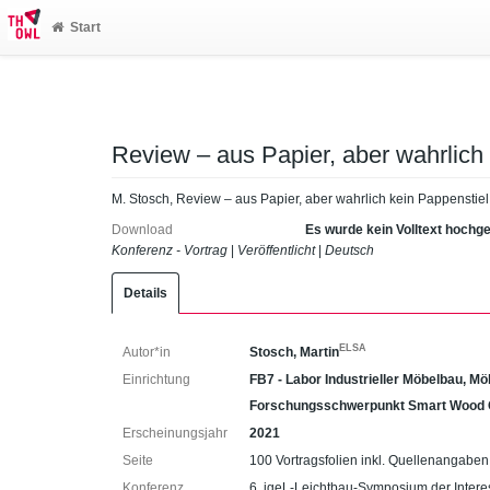
Start
Review – aus Papier, aber wahrlich 
M. Stosch, Review – aus Papier, aber wahrlich kein Pappenstiel
Download
Es wurde kein Volltext hochg
Konferenz - Vortrag
|
Veröffentlicht
|
Deutsch
Details
ELSA
Autor*in
Stosch, Martin
Einrichtung
FB7 - Labor Industrieller Möbelbau, M
Forschungsschwerpunkt Smart Wood 
Erscheinungsjahr
2021
Seite
100 Vortragsfolien inkl. Quellenangaben
Konferenz
6. igeL-Leichtbau-Symposium der Intere