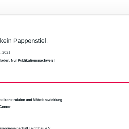
kein Pappenstiel.
., 2021.
eladen. Nur Publikationsnachweis!
öbelkonstruktion und Möbelentwicklung
Center
ssengemeinschaft Leichtbau e.V.