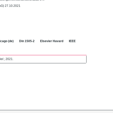
 AG) 27.10.2021
cago (de)
Din 1505-2
Elsevier Havard
IEEE
el.
; 2021.