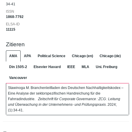
34-41
ISSN
1868-7792
ELSA-ID
11115
Zitieren
AMA
APA
Political Science
Chicago (en)
Chicago (de)
Din 1505-2
Elsevier Havard
IEEE
MLA
Uni. Freiburg
Vancouver
Stawinoga M. Branchenleitfaden des Deutschen Nachhaltigkeitskodex –
Eine Analyse der sektorspezifischen Handreichung für die
Fahrradindustrie.
Zeitschrift für Corporate Governance : ZCG : Leitung
und Überwachung in der Unternehmens- und Prüfungspraxis
. 2024;
(1):34-41.