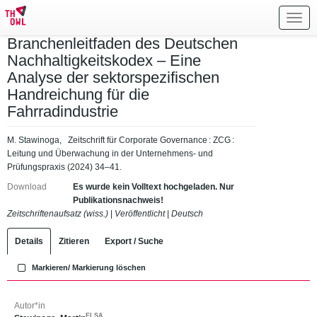
Toggl
navig
Branchenleitfaden des Deutschen
Nachhaltigkeitskodex – Eine
Analyse der sektorspezifischen
Handreichung für die
Fahrradindustrie
M. Stawinoga, Zeitschrift für Corporate Governance : ZCG :
Leitung und Überwachung in der Unternehmens- und
Prüfungspraxis (2024) 34–41.
Download
Es wurde kein Volltext hochgeladen. Nur
Publikationsnachweis!
Zeitschriftenaufsatz (wiss.)
|
Veröffentlicht
|
Deutsch
Details
Zitieren
Export / Suche
Markieren/ Markierung löschen
Autor*in
ELSA