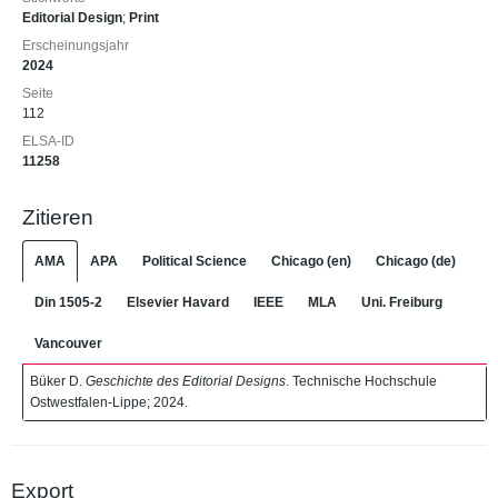
Editorial Design
;
Print
Erscheinungsjahr
2024
Seite
112
ELSA-ID
11258
Zitieren
AMA
APA
Political Science
Chicago (en)
Chicago (de)
Din 1505-2
Elsevier Havard
IEEE
MLA
Uni. Freiburg
Vancouver
Büker D.
Geschichte des Editorial Designs
. Technische Hochschule
Ostwestfalen-Lippe; 2024.
Export