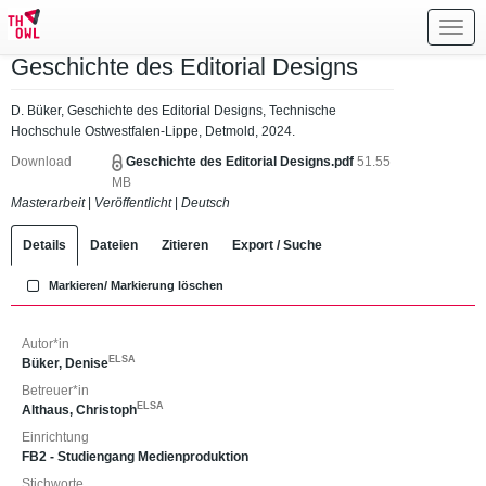
Toggl
navig
Geschichte des Editorial Designs
D. Büker, Geschichte des Editorial Designs, Technische
Hochschule Ostwestfalen-Lippe, Detmold, 2024.
Download
Geschichte des Editorial Designs.pdf
51.55
MB
Masterarbeit
|
Veröffentlicht
|
Deutsch
Details
Dateien
Zitieren
Export / Suche
Markieren/ Markierung löschen
Autor*in
ELSA
Büker, Denise
Betreuer*in
ELSA
Althaus, Christoph
Einrichtung
FB2 - Studiengang Medienproduktion
Stichworte