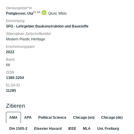
Herausgeber*in
ELSA
Pottgiesser, Uta
;
Qiust, Wido
Einrichtung
SFG - Lehrgebiet Baukonstruktion und Baustoffe
Alternativer Zeitschriftentitel
Modern Plastic Heritage
Erscheinungsjahr
2022
Band
66
ISSN
1380-3204
ELSA-ID
11285
Zitieren
AMA
APA
Political Science
Chicago (en)
Chicago (de)
Din 1505-2
Elsevier Havard
IEEE
MLA
Uni. Freiburg