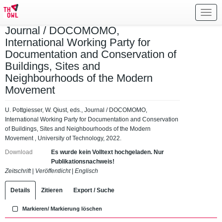
Toggl
navig
Journal / DOCOMOMO,
International Working Party for
Documentation and Conservation of
Buildings, Sites and
Neighbourhoods of the Modern
Movement
U. Pottgiesser, W. Qiust, eds., Journal / DOCOMOMO,
International Working Party for Documentation and Conservation
of Buildings, Sites and Neighbourhoods of the Modern
Movement , University of Technology, 2022.
Download
Es wurde kein Volltext hochgeladen. Nur
Publikationsnachweis!
Zeitschrift
|
Veröffentlicht
|
Englisch
Details
Zitieren
Export / Suche
Markieren/ Markierung löschen