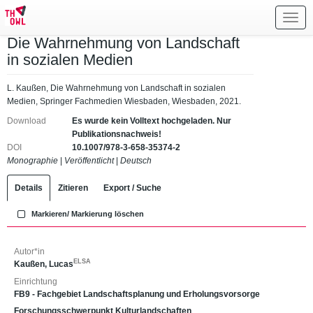
Toggl
navig
Die Wahrnehmung von Landschaft
in sozialen Medien
L. Kaußen, Die Wahrnehmung von Landschaft in sozialen
Medien, Springer Fachmedien Wiesbaden, Wiesbaden, 2021.
Download
Es wurde kein Volltext hochgeladen. Nur
Publikationsnachweis!
DOI
10.1007/978-3-658-35374-2
Monographie
|
Veröffentlicht
|
Deutsch
Details
Zitieren
Export / Suche
Markieren/ Markierung löschen
Autor*in
ELSA
Kaußen, Lucas
Einrichtung
FB9 - Fachgebiet Landschaftsplanung und Erholungsvorsorge
Forschungsschwerpunkt Kulturlandschaften