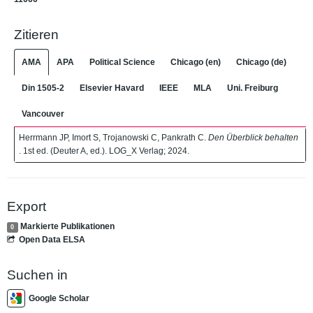
Zitieren
AMA
APA
Political Science
Chicago (en)
Chicago (de)
Din 1505-2
Elsevier Havard
IEEE
MLA
Uni. Freiburg
Vancouver
Herrmann JP, Imort S, Trojanowski C, Pankrath C.
Den Überblick behalten
. 1st ed. (Deuter A, ed.). LOG_X Verlag; 2024.
Export
Markierte Publikationen
0
Open Data ELSA
Suchen in
Google Scholar