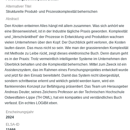
Alternativer Titel
Strukturelle Produkt- und Prozesskomplexität beherrschen
Abstract
Den Knoten entwirren Alles hängt mit allem zusammen. Was sich anhört wie
eine Binsenweisheit, ist in der Industrie tägliche Praxis geworden. Komplexität
und „Verschränktheit“ der Prozesse in Entwicklung und Produktion wachsen
vielen Unternehmen über den Kopf. Der Durchblick geht verloren, die Kosten
laufen davon. Das muss nicht so sein. Wie man der grassierenden Komplexität
mit Methode zu Leibe rückt, zeigt dieses elektronische Buch. Denn darum geht
es in der Praxis: Trotz vermeintlich intelligenter Systeme im Unternehmen den
Überblick behalten und die Komplexität beherrschen. Mittel zum Zweck ist ein
Assistenzsystem, das im Rahmen eines Forschungsprojektes entwickelt wurde
und jetzt für den Einsatz bereitsteht. Damit das System nicht übergestülpt,
sondern schrittweise erlernt und wirklich gelebt werden kann, wird ein
flankierendes Konzept zur Befähigung präsentiert. Das Team um Herausgeber
Andreas Deuter, seines Zeichens Professor an der Technischen Hochschule
Ostwestfalen-Lippe (TH OWL), hat ein kompaktes und verständliches Buch
verfasst. Ein echtes LOGiBit eben.
Erscheinungsjahr
2024
ELSA-ID
11666