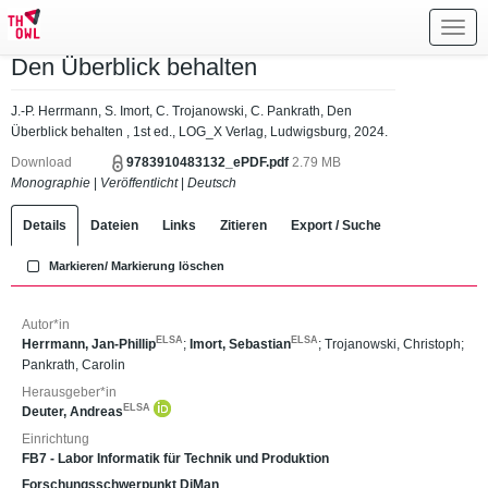
Toggl
navig
Den Überblick behalten
J.-P. Herrmann, S. Imort, C. Trojanowski, C. Pankrath, Den
Überblick behalten , 1st ed., LOG_X Verlag, Ludwigsburg, 2024.
Download
9783910483132_ePDF.pdf
2.79 MB
Monographie
|
Veröffentlicht
|
Deutsch
Details
Dateien
Links
Zitieren
Export / Suche
Markieren/ Markierung löschen
Autor*in
ELSA
ELSA
Herrmann, Jan-Phillip
;
Imort, Sebastian
;
Trojanowski, Christoph
;
Pankrath, Carolin
Herausgeber*in
ELSA
Deuter, Andreas
Einrichtung
FB7 - Labor Informatik für Technik und Produktion
Forschungsschwerpunkt DiMan