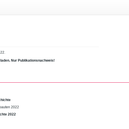
022.
eladen. Nur Publikationsnachweis!
chichte
obauten 2022
chte 2022