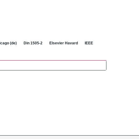
cago (de)
Din 1505-2
Elsevier Havard
IEEE