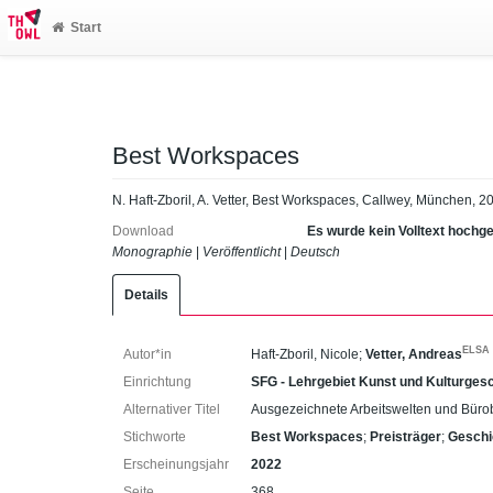
Start
Best Workspaces
N. Haft-Zboril, A. Vetter, Best Workspaces, Callwey, München, 2
Download
Es wurde kein Volltext hochg
Monographie
|
Veröffentlicht
|
Deutsch
Details
ELSA
Autor*in
Haft-Zboril, Nicole
;
Vetter, Andreas
Einrichtung
SFG - Lehrgebiet Kunst und Kulturges
Alternativer Titel
Ausgezeichnete Arbeitswelten und Bür
Stichworte
Best Workspaces
;
Preisträger
;
Geschi
Erscheinungsjahr
2022
Seite
368