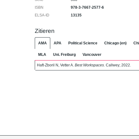
ISBN
978-3-7667-2577-6
ELSA-ID
13135
Zitieren
AMA
APA
Political Science
Chicago (en)
Chi
MLA
Uni. Freiburg
Vancouver
Haft-Zboril N, Vetter A.
Best Workspaces
. Callwey; 2022.