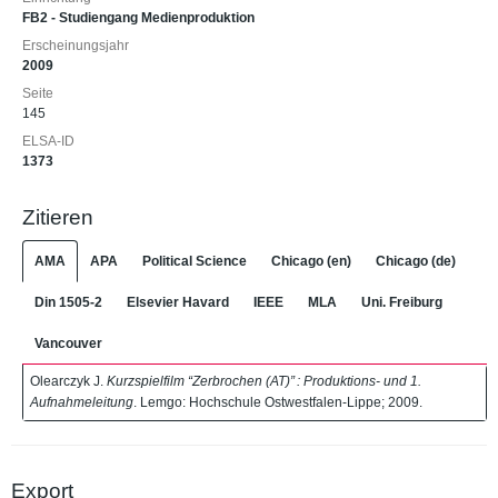
FB2 - Studiengang Medienproduktion
Erscheinungsjahr
2009
Seite
145
ELSA-ID
1373
Zitieren
AMA
APA
Political Science
Chicago (en)
Chicago (de)
Din 1505-2
Elsevier Havard
IEEE
MLA
Uni. Freiburg
Vancouver
Olearczyk J.
Kurzspielfilm “Zerbrochen (AT)” : Produktions- und 1.
Aufnahmeleitung
. Lemgo: Hochschule Ostwestfalen-Lippe; 2009.
Export