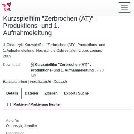
Toggl
navig
Kurzspielfilm "Zerbrochen (AT)" :
Produktions- und 1.
Aufnahmeleitung
J. Olearczyk, Kurzspielfilm “Zerbrochen (AT)” : Produktions- und
1. Aufnahmeleitung, Hochschule Ostwestfalen-Lippe, Lemgo,
2009.
Download
Kurzspielfilm "Zerbrochen (AT)" :
Produktions- und 1. Aufnahmeleitung
57.73
MB
Bachelorarbeit
|
Veröffentlicht
|
Deutsch
Details
Dateien
Zitieren
Export / Suche
Markieren/ Markierung löschen
Autor*in
Olearczyk, Jennifer
Einrichtung