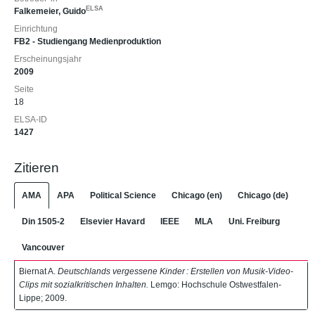
ELSA
Falkemeier, Guido
Einrichtung
FB2 - Studiengang Medienproduktion
Erscheinungsjahr
2009
Seite
18
ELSA-ID
1427
Zitieren
AMA
APA
Political Science
Chicago (en)
Chicago (de)
Din 1505-2
Elsevier Havard
IEEE
MLA
Uni. Freiburg
Vancouver
Biernat A.
Deutschlands vergessene Kinder : Erstellen von Musik-Video-
Clips mit sozialkritischen Inhalten.
Lemgo: Hochschule Ostwestfalen-
Lippe; 2009.