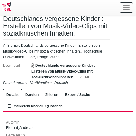
Toggl
navig
Deutschlands vergessene Kinder :
Erstellen von Musik-Video-Clips mit
sozialkritischen Inhalten.
A. Biernat, Deutschlands vergessene Kinder : Erstellen von
Musik-Video-Clips mit sozialkritischen Inhalten., Hochschule
Ostwestfalen-Lippe, Lemgo, 2009.
Download
Deutschlands vergessene Kinder :
Erstellen von Musik-Video-Clips mit
sozialkritischen Inhalten.
11.71 MB
Bachelorarbeit
|
Veröffentlicht
|
Deutsch
Details
Dateien
Zitieren
Export / Suche
Markieren/ Markierung löschen
Autor*in
Biernat, Andreas
Betreuer*in