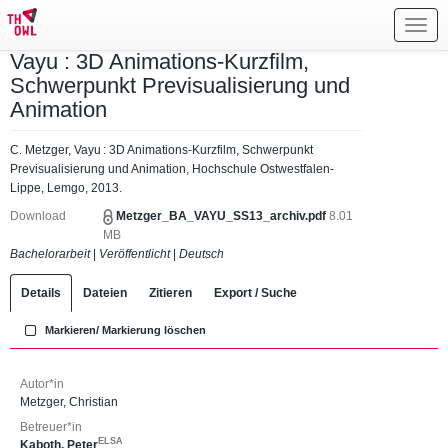
Toggl
navig
Vayu : 3D Animations-Kurzfilm,
Schwerpunkt Previsualisierung und
Animation
C. Metzger, Vayu : 3D Animations-Kurzfilm, Schwerpunkt
Previsualisierung und Animation, Hochschule Ostwestfalen-
Lippe, Lemgo, 2013.
Download
Metzger_BA_VAYU_SS13_archiv.pdf
8.01
MB
Bachelorarbeit
|
Veröffentlicht
|
Deutsch
Details
Dateien
Zitieren
Export / Suche
Markieren/ Markierung löschen
Autor*in
Metzger, Christian
Betreuer*in
ELSA
Kaboth, Peter