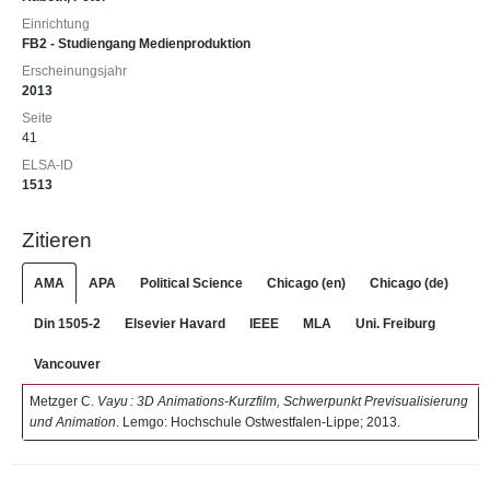
Einrichtung
FB2 - Studiengang Medienproduktion
Erscheinungsjahr
2013
Seite
41
ELSA-ID
1513
Zitieren
AMA
APA
Political Science
Chicago (en)
Chicago (de)
Din 1505-2
Elsevier Havard
IEEE
MLA
Uni. Freiburg
Vancouver
Metzger C.
Vayu : 3D Animations-Kurzfilm, Schwerpunkt Previsualisierung
und Animation
. Lemgo: Hochschule Ostwestfalen-Lippe; 2013.