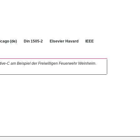
cago (de)
Din 1505-2
Elsevier Havard
IEEE
tive-C am Beispiel der Freiwilligen Feuerwehr Weinheim
.