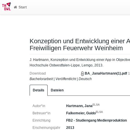
Start
Konzeption und Entwicklung einer A
Freiwilligen Feuerwehr Weinheim
J. Hartmann, Konzeption und Entwicklung einer App in Objectiv
Hochschule Ostwestfalen-Lippe, Lemgo, 2013.
Download
BA_JanaHartmann(1).pdf
1
Bachelorarbeit
|
Veröffentlicht
|
Deutsch
Details
Dateien
ELSA
Autor*in
Hartmann, Jana
ELSA
Betreuer*in
Falkemeier, Guido
Einrichtung
FB2 - Studiengang Medienproduktion
Erscheinungsjahr
2013