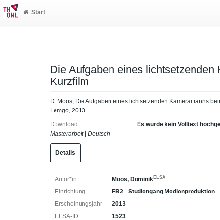
Start
Die Aufgaben eines lichtsetzende
Kurzfilm
D. Moos, Die Aufgaben eines lichtsetzenden Kameramanns beim
Lemgo, 2013.
Download
Es wurde kein Volltext hochg
Masterarbeit
|
Deutsch
Details
ELSA
Autor*in
Moos, Dominik
Einrichtung
FB2 - Studiengang Medienproduktion
Erscheinungsjahr
2013
ELSA-ID
1523