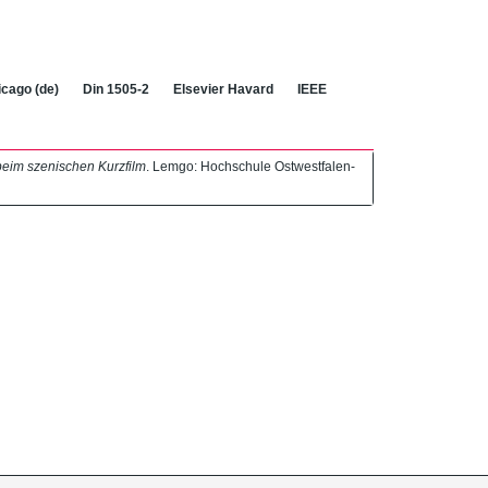
cago (de)
Din 1505-2
Elsevier Havard
IEEE
eim szenischen Kurzfilm
. Lemgo: Hochschule Ostwestfalen-