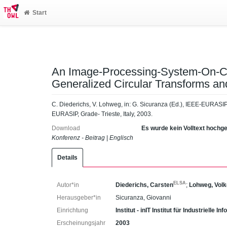
Start
An Image-Processing-System-On-Ch
Generalized Circular Transforms and
C. Diederichs, V. Lohweg, in: G. Sicuranza (Ed.), IEEE-EURAS
EURASIP, Grade- Trieste, Italy, 2003.
Download
Es wurde kein Volltext hochg
Konferenz - Beitrag
|
Englisch
Details
ELSA
Autor*in
Diederichs, Carsten
;
Lohweg, Volk
Herausgeber*in
Sicuranza, Giovanni
Einrichtung
Institut - inIT Institut für Industrielle 
Erscheinungsjahr
2003