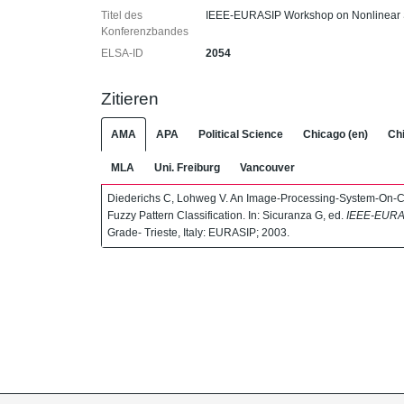
Titel des
IEEE-EURASIP Workshop on Nonlinear 
Konferenzbandes
ELSA-ID
2054
Zitieren
AMA
APA
Political Science
Chicago (en)
Chi
MLA
Uni. Freiburg
Vancouver
Diederichs C, Lohweg V. An Image-Processing-System-On-Ch
Fuzzy Pattern Classification. In: Sicuranza G, ed.
IEEE-EURAS
Grade- Trieste, Italy: EURASIP; 2003.