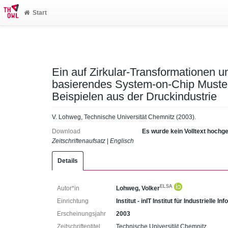
Start
Ein auf Zirkular-Transformationen u
basierendes System-on-Chip Muste
Beispielen aus der Druckindustrie
V. Lohweg, Technische Universität Chemnitz (2003).
Download
Es wurde kein Volltext hochg
Zeitschriftenaufsatz
|
Englisch
Details
ELSA
Autor*in
Lohweg, Volker
Einrichtung
Institut - inIT Institut für Industrielle 
Erscheinungsjahr
2003
Zeitschriftentitel
Technische Universität Chemnitz