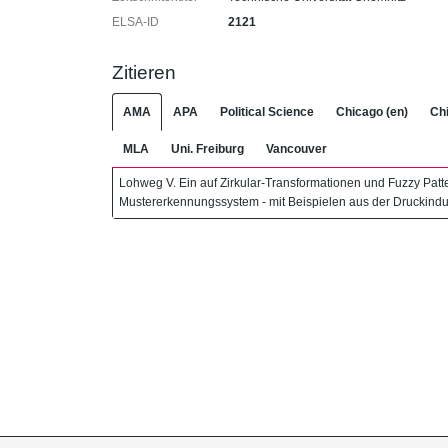
ELSA-ID
2121
Zitieren
AMA
APA
Political Science
Chicago (en)
Chi
MLA
Uni. Freiburg
Vancouver
Lohweg V. Ein auf Zirkular-Transformationen und Fuzzy Patt
Mustererkennungssystem - mit Beispielen aus der Druckindu