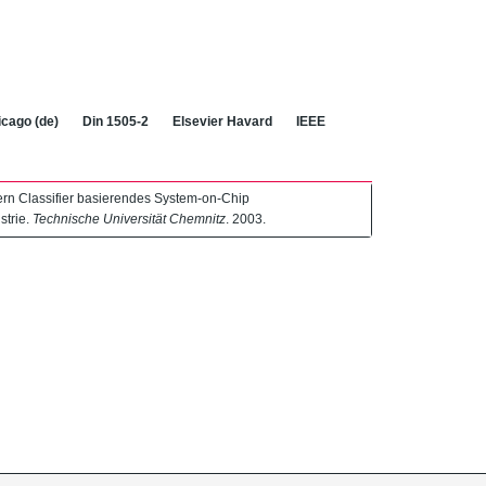
cago (de)
Din 1505-2
Elsevier Havard
IEEE
ern Classifier basierendes System-on-Chip
strie.
Technische Universität Chemnitz
. 2003.